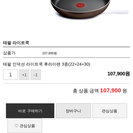
테팔 라이트쿡
상품가
107,900
원
테팔 인덕션 라이트쿡 후라이팬 3종(22+24+30)
107,900
원
+1
-1
107,900
총 상품 금액
원
바로 구매하기
장바구니
관심상품
관심상품